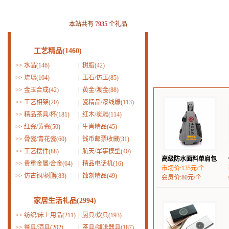
本站共有
7935
个礼品
工艺精品(1460)
>>
水晶(146)
|
树脂(42)
>>
琉璃(104)
|
玉石/仿玉(85)
>>
金玉合成(42)
|
黄金/渡金(88)
>>
工艺相架(20)
|
瓷精品/漆线雕(113)
>>
精品茶具/杯(181)
|
红木/炭雕(114)
>>
红瓷/黄瓷(50)
|
生肖精品(45)
>>
骨瓷/青花瓷(60)
|
钱币邮票收藏(31)
>>
工艺摆件(88)
|
航天/军事模型(40)
高级防水面料单肩包
>>
贵重金属/合金(64)
|
精品电话机(16)
市场价:135元/个
>>
仿古铜/树脂(83)
|
蚀刻精品(49)
会员价:80元/个
家居生活礼品(2994)
>>
纺织/床上用品(211)
|
厨具/炊具(193)
>>
餐具/酒具(202)
|
茶具/咖啡器具(187)