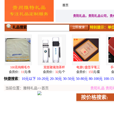
首页
家居生活礼品
广告促
贵阳礼品，贵阳礼品公司，贵
礼品搜索
特别提示：单位
毛巾
双层玻璃泡茶杯
电源U盘签字笔三
手机二用U盘签字
元/条
会员价：
32
元/个
会员价：
155
元/套
会员价：
68
元/套
快捷搜索
：
10元以下
10-20元
20-30元
30-50元
50-80元
80-100元
100-1
当前位置：
雅特礼品
>>首页
贵阳礼品
贵阳
按价格搜索: