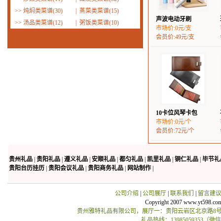
>>
炖焖类菜谱(30)
|
蒸菜类菜谱(15)
声波电动牙刷
>>
汤品类菜谱(12)
|
粥饭类菜谱(10)
市场价:0元/支
会员价:49元/支
10卡位风琴卡包
市场价:0元/个
会员价:72元/个
贵州礼品
|
贵阳礼品
|
遵义礼品
|
安顺礼品
|
都匀礼品
|
凯里礼品
|
铜仁礼品
|
毕节礼
贵阳台历挂历
|
贵阳会议礼品
|
贵阳商务礼品
|
网站制作
|
公司介绍
|
公司展厅
|
联系我们
|
留言建
Copyright 2007 www.yt598.co
贵州雅特礼品有限公司，展厅一：贵阳云岩区北京路8号贵
礼品热线：13985059353（