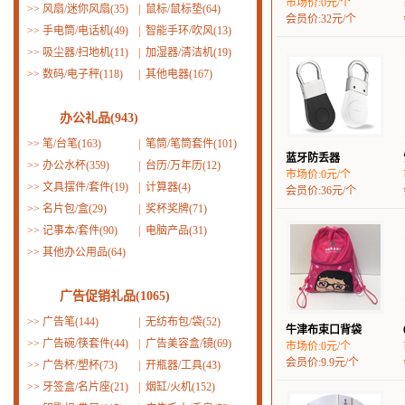
市场价:0元/个
>>
风扇/迷你风扇(35)
|
鼠标/鼠标垫(64)
会员价:32元/个
>>
手电筒/电话机(49)
|
智能手环/吹风(13)
>>
吸尘器/扫地机(11)
|
加湿器/清洁机(19)
>>
数码/电子秤(118)
|
其他电器(167)
办公礼品(943)
>>
笔/台笔(163)
|
笔筒/笔筒套件(101)
蓝牙防丢器
>>
办公水杯(359)
|
台历/万年历(12)
市场价:0元/个
>>
文具摆件/套件(19)
|
计算器(4)
会员价:36元/个
>>
名片包/盒(29)
|
奖杯奖牌(71)
>>
记事本/套件(90)
|
电脑产品(31)
>>
其他办公用品(64)
广告促销礼品(1065)
>>
广告笔(144)
|
无纺布包/袋(52)
牛津布束口背袋
>>
广告碗/筷套件(44)
|
广告美容盒/镜(69)
市场价:0元/个
会员价:9.9元/个
>>
广告杯/塑杯(73)
|
开瓶器/工具(43)
>>
牙签盒/名片座(21)
|
烟缸/火机(152)