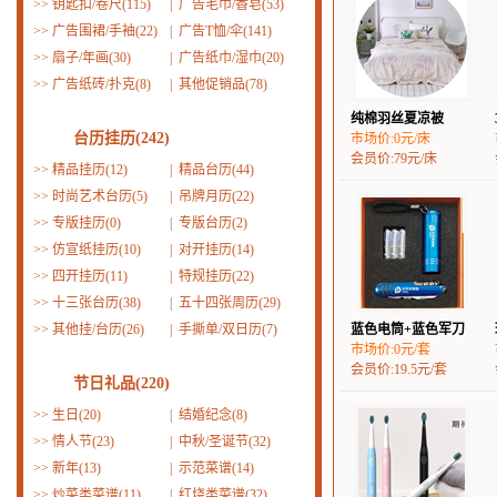
>>
钥匙扣/卷尺(115)
|
广告毛巾/香皂(53)
>>
广告围裙/手袖(22)
|
广告T恤/伞(141)
>>
扇子/年画(30)
|
广告纸巾/湿巾(20)
>>
广告纸砖/扑克(8)
|
其他促销品(78)
纯棉羽丝夏凉被
台历挂历(242)
市场价:0元/床
会员价:79元/床
>>
精品挂历(12)
|
精品台历(44)
>>
时尚艺术台历(5)
|
吊牌月历(22)
>>
专版挂历(0)
|
专版台历(2)
>>
仿宣纸挂历(10)
|
对开挂历(14)
>>
四开挂历(11)
|
特规挂历(22)
>>
十三张台历(38)
|
五十四张周历(29)
>>
其他挂/台历(26)
|
手撕单/双日历(7)
蓝色电筒+蓝色军刀
市场价:0元/套
会员价:19.5元/套
节日礼品(220)
>>
生日(20)
|
结婚纪念(8)
>>
情人节(23)
|
中秋/圣诞节(32)
>>
新年(13)
|
示范菜谱(14)
>>
炒菜类菜谱(11)
|
红烧类菜谱(32)