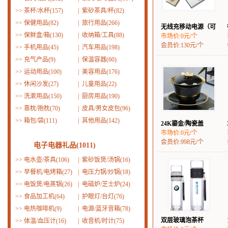
>>
茶杯/水杯(157)
|
紫砂茶具/杯(82)
>>
保健用品(82)
|
旅行用品(266)
无线充移动电源（可
>>
保鲜盒/箱(130)
|
收纳箱/工具(88)
市场价:0元/个
会员价:130元/个
>>
手机用品(45)
|
汽车用品(198)
>>
充气产品(9)
|
保温容器(60)
>>
运动用品(100)
|
美容用品(176)
>>
休闲沙发(27)
|
儿童用品(22)
>>
洗漱用品(150)
|
厨房用品(190)
>>
靠枕/抱枕(70)
|
皮具/男女皮包(96)
>>
箱包/袋(111)
|
其他用品(142)
24K鎏金/陶瓷盖
市场价:0元/个
会员价:998元/个
电子电器礼品(1011)
>>
电水壶/茶具(106)
|
紫砂饭煲/汤锅(16)
>>
早餐机/电烤箱(27)
|
电压力锅/炒锅(18)
>>
电饭煲/电蒸锅(26)
|
电磁炉/芝士炉(24)
>>
食品加工机(64)
|
护眼灯/台灯(76)
>>
电热咖啡机(9)
|
电源/蓝牙音箱(78)
双层玻璃泡茶杯
>>
体温/血压计(16)
|
收音机/时计(75)