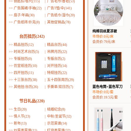
>>
钥匙扣/卷尺(115)
|
广告毛巾/香皂(53)
>>
广告围裙/手袖(22)
|
广告T恤/伞(141)
>>
扇子/年画(30)
|
广告纸巾/湿巾(20)
>>
广告纸砖/扑克(8)
|
其他促销品(78)
纯棉羽丝夏凉被
台历挂历(242)
市场价:0元/床
会员价:79元/床
>>
精品挂历(12)
|
精品台历(44)
>>
时尚艺术台历(5)
|
吊牌月历(22)
>>
专版挂历(0)
|
专版台历(2)
>>
仿宣纸挂历(10)
|
对开挂历(14)
>>
四开挂历(11)
|
特规挂历(22)
>>
十三张台历(38)
|
五十四张周历(29)
>>
其他挂/台历(26)
|
手撕单/双日历(7)
蓝色电筒+蓝色军刀
市场价:0元/套
会员价:19.5元/套
节日礼品(220)
>>
生日(20)
|
结婚纪念(8)
>>
情人节(23)
|
中秋/圣诞节(32)
>>
新年(13)
|
示范菜谱(14)
>>
炒菜类菜谱(11)
|
红烧类菜谱(32)