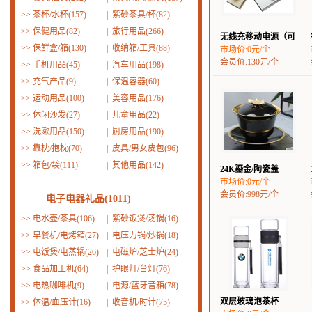
>>
茶杯/水杯(157)
|
紫砂茶具/杯(82)
>>
保健用品(82)
|
旅行用品(266)
无线充移动电源（可
>>
保鲜盒/箱(130)
|
收纳箱/工具(88)
市场价:0元/个
会员价:130元/个
>>
手机用品(45)
|
汽车用品(198)
>>
充气产品(9)
|
保温容器(60)
>>
运动用品(100)
|
美容用品(176)
>>
休闲沙发(27)
|
儿童用品(22)
>>
洗漱用品(150)
|
厨房用品(190)
>>
靠枕/抱枕(70)
|
皮具/男女皮包(96)
>>
箱包/袋(111)
|
其他用品(142)
24K鎏金/陶瓷盖
市场价:0元/个
会员价:998元/个
电子电器礼品(1011)
>>
电水壶/茶具(106)
|
紫砂饭煲/汤锅(16)
>>
早餐机/电烤箱(27)
|
电压力锅/炒锅(18)
>>
电饭煲/电蒸锅(26)
|
电磁炉/芝士炉(24)
>>
食品加工机(64)
|
护眼灯/台灯(76)
>>
电热咖啡机(9)
|
电源/蓝牙音箱(78)
双层玻璃泡茶杯
>>
体温/血压计(16)
|
收音机/时计(75)