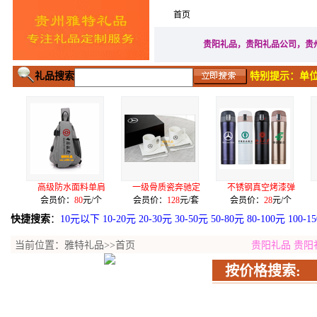
首页
家居生活礼品
广告促
贵阳礼品，贵阳礼品公司，贵
礼品搜索
特别提示：单位
面料单肩
一级骨质瓷奔驰定
不锈钢真空烤漆弹
合金电镀五件套
：
80
元/个
会员价：
128
元/套
会员价：
28
元/个
会员价：
3.9
元/套
快捷搜索
：
10元以下
10-20元
20-30元
30-50元
50-80元
80-100元
100-1
当前位置：
雅特礼品
>>首页
贵阳礼品
贵阳
按价格搜索: