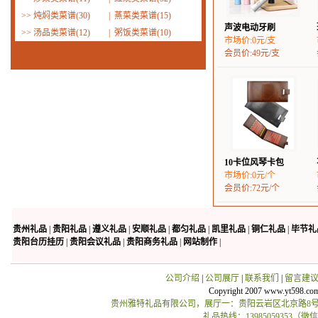
>>
炖焖类菜谱(30)
|
蒸菜类菜谱(15)
声波电动牙刷
>>
汤品类菜谱(12)
|
粥饭类菜谱(10)
市场价:0元/支
会员价:49元/支
10卡位风琴卡包
市场价:0元/个
会员价:72元/个
贵州礼品
|
贵阳礼品
|
遵义礼品
|
安顺礼品
|
都匀礼品
|
凯里礼品
|
铜仁礼品
|
毕节礼
贵阳台历挂历
|
贵阳会议礼品
|
贵阳商务礼品
|
网站制作
|
公司介绍
|
公司展厅
|
联系我们
|
留言建
Copyright 2007 www.yt598.co
贵州雅特礼品有限公司，展厅一：贵阳云岩区北京路8号贵
礼品热线：13985059353（