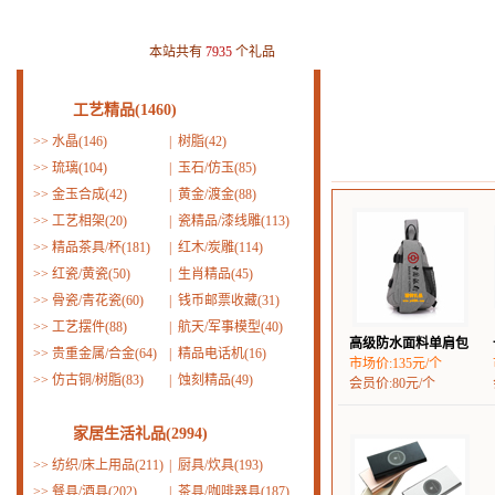
本站共有
7935
个礼品
工艺精品(1460)
>>
水晶(146)
|
树脂(42)
>>
琉璃(104)
|
玉石/仿玉(85)
>>
金玉合成(42)
|
黄金/渡金(88)
>>
工艺相架(20)
|
瓷精品/漆线雕(113)
>>
精品茶具/杯(181)
|
红木/炭雕(114)
>>
红瓷/黄瓷(50)
|
生肖精品(45)
>>
骨瓷/青花瓷(60)
|
钱币邮票收藏(31)
>>
工艺摆件(88)
|
航天/军事模型(40)
高级防水面料单肩包
>>
贵重金属/合金(64)
|
精品电话机(16)
市场价:135元/个
>>
仿古铜/树脂(83)
|
蚀刻精品(49)
会员价:80元/个
家居生活礼品(2994)
>>
纺织/床上用品(211)
|
厨具/炊具(193)
>>
餐具/酒具(202)
|
茶具/咖啡器具(187)