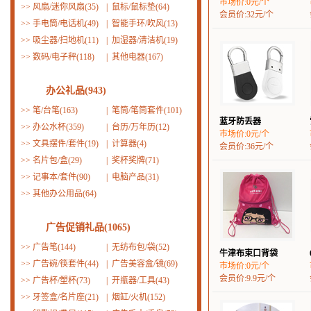
市场价:0元/个
>>
风扇/迷你风扇(35)
|
鼠标/鼠标垫(64)
会员价:32元/个
>>
手电筒/电话机(49)
|
智能手环/吹风(13)
>>
吸尘器/扫地机(11)
|
加湿器/清洁机(19)
>>
数码/电子秤(118)
|
其他电器(167)
办公礼品(943)
>>
笔/台笔(163)
|
笔筒/笔筒套件(101)
蓝牙防丢器
>>
办公水杯(359)
|
台历/万年历(12)
市场价:0元/个
>>
文具摆件/套件(19)
|
计算器(4)
会员价:36元/个
>>
名片包/盒(29)
|
奖杯奖牌(71)
>>
记事本/套件(90)
|
电脑产品(31)
>>
其他办公用品(64)
广告促销礼品(1065)
>>
广告笔(144)
|
无纺布包/袋(52)
牛津布束口背袋
>>
广告碗/筷套件(44)
|
广告美容盒/镜(69)
市场价:0元/个
会员价:9.9元/个
>>
广告杯/塑杯(73)
|
开瓶器/工具(43)
>>
牙签盒/名片座(21)
|
烟缸/火机(152)