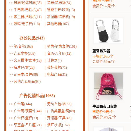
市场价:0元/个
>>
风扇/迷你风扇(35)
|
鼠标/鼠标垫(64)
会员价:32元/个
>>
手电筒/电话机(49)
|
智能手环/吹风(13)
>>
吸尘器/扫地机(11)
|
加湿器/清洁机(19)
>>
数码/电子秤(118)
|
其他电器(167)
办公礼品(943)
>>
笔/台笔(163)
|
笔筒/笔筒套件(101)
蓝牙防丢器
>>
办公水杯(359)
|
台历/万年历(12)
市场价:0元/个
>>
文具摆件/套件(19)
|
计算器(4)
会员价:36元/个
>>
名片包/盒(29)
|
奖杯奖牌(71)
>>
记事本/套件(90)
|
电脑产品(31)
>>
其他办公用品(64)
广告促销礼品(1065)
>>
广告笔(144)
|
无纺布包/袋(52)
牛津布束口背袋
>>
广告碗/筷套件(44)
|
广告美容盒/镜(69)
市场价:0元/个
会员价:9.9元/个
>>
广告杯/塑杯(73)
|
开瓶器/工具(43)
>>
牙签盒/名片座(21)
|
烟缸/火机(152)