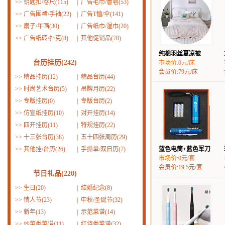
>>
钥匙扣/卷尺(115)
|
广告毛巾/香皂(53)
>>
广告围裙/手袖(22)
|
广告T恤/伞(141)
>>
扇子/年画(30)
|
广告纸巾/湿巾(20)
>>
广告纸砖/扑克(8)
|
其他促销品(78)
纯棉羽丝夏凉被
台历挂历(242)
市场价:0元/床
会员价:79元/床
>>
精品挂历(12)
|
精品台历(44)
>>
时尚艺术台历(5)
|
吊牌月历(22)
>>
专版挂历(0)
|
专版台历(2)
>>
仿宣纸挂历(10)
|
对开挂历(14)
>>
四开挂历(11)
|
特规挂历(22)
>>
十三张台历(38)
|
五十四张周历(29)
>>
其他挂/台历(26)
|
手撕单/双日历(7)
蓝色电筒+蓝色军刀
市场价:0元/套
会员价:19.5元/套
节日礼品(220)
>>
生日(20)
|
结婚纪念(8)
>>
情人节(23)
|
中秋/圣诞节(32)
>>
新年(13)
|
示范菜谱(14)
>>
炒菜类菜谱(11)
|
红烧类菜谱(32)