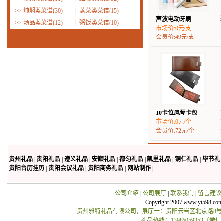
>>
炖焖类菜谱(30)
|
蒸菜类菜谱(15)
声波电动牙刷
>>
汤品类菜谱(12)
|
粥饭类菜谱(10)
市场价:0元/支
会员价:49元/支
10卡位风琴卡包
市场价:0元/个
会员价:72元/个
贵州礼品
|
贵阳礼品
|
遵义礼品
|
安顺礼品
|
都匀礼品
|
凯里礼品
|
铜仁礼品
|
毕节礼
贵阳台历挂历
|
贵阳会议礼品
|
贵阳商务礼品
|
网站制作
|
公司介绍
|
公司展厅
|
联系我们
|
留言建
Copyright 2007 www.yt598.co
贵州雅特礼品有限公司，展厅一：贵阳云岩区北京路8号贵
礼品热线：13985059353（