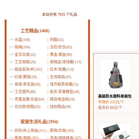
本站共有
7935
个礼品
工艺精品(1460)
>>
水晶(146)
|
树脂(42)
>>
琉璃(104)
|
玉石/仿玉(85)
>>
金玉合成(42)
|
黄金/渡金(88)
>>
工艺相架(20)
|
瓷精品/漆线雕(113)
>>
精品茶具/杯(181)
|
红木/炭雕(114)
>>
红瓷/黄瓷(50)
|
生肖精品(45)
>>
骨瓷/青花瓷(60)
|
钱币邮票收藏(31)
>>
工艺摆件(88)
|
航天/军事模型(40)
高级防水面料单肩包
>>
贵重金属/合金(64)
|
精品电话机(16)
市场价:135元/个
>>
仿古铜/树脂(83)
|
蚀刻精品(49)
会员价:80元/个
家居生活礼品(2994)
>>
纺织/床上用品(211)
|
厨具/炊具(193)
>>
餐具/酒具(202)
|
茶具/咖啡器具(187)