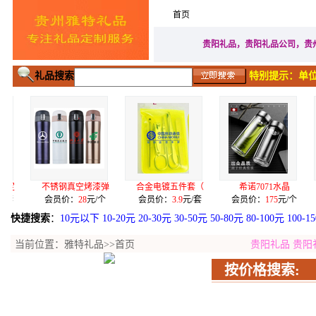
首页
家居生活礼品
广告促
贵阳礼品，贵阳礼品公司，贵
礼品搜索
特别提示：单位
真空烤漆弹
合金电镀五件套（
希诺7071水晶
自动上水语音无
：
28
元/个
会员价：
3.9
元/套
会员价：
175
元/个
会员价：
399
元/
快捷搜索
：
10元以下
10-20元
20-30元
30-50元
50-80元
80-100元
100-1
当前位置：
雅特礼品
>>首页
贵阳礼品
贵阳
按价格搜索: