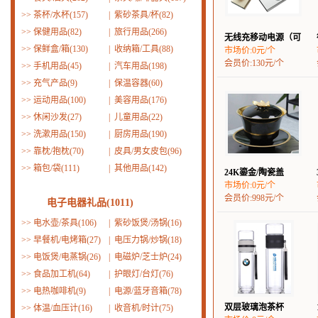
>>
茶杯/水杯(157)
|
紫砂茶具/杯(82)
>>
保健用品(82)
|
旅行用品(266)
无线充移动电源（可
>>
保鲜盒/箱(130)
|
收纳箱/工具(88)
市场价:0元/个
会员价:130元/个
>>
手机用品(45)
|
汽车用品(198)
>>
充气产品(9)
|
保温容器(60)
>>
运动用品(100)
|
美容用品(176)
>>
休闲沙发(27)
|
儿童用品(22)
>>
洗漱用品(150)
|
厨房用品(190)
>>
靠枕/抱枕(70)
|
皮具/男女皮包(96)
>>
箱包/袋(111)
|
其他用品(142)
24K鎏金/陶瓷盖
市场价:0元/个
会员价:998元/个
电子电器礼品(1011)
>>
电水壶/茶具(106)
|
紫砂饭煲/汤锅(16)
>>
早餐机/电烤箱(27)
|
电压力锅/炒锅(18)
>>
电饭煲/电蒸锅(26)
|
电磁炉/芝士炉(24)
>>
食品加工机(64)
|
护眼灯/台灯(76)
>>
电热咖啡机(9)
|
电源/蓝牙音箱(78)
双层玻璃泡茶杯
>>
体温/血压计(16)
|
收音机/时计(75)