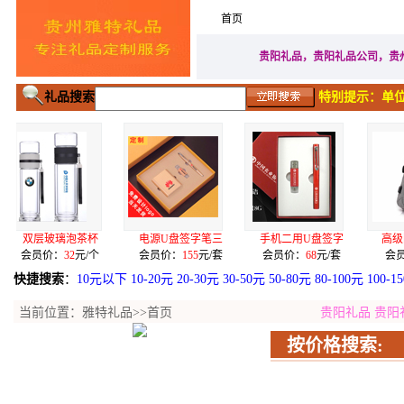
首页
家居生活礼品
广告促
贵阳礼品，贵阳礼品公司，贵
礼品搜索
特别提示：单位
杯
电源U盘签字笔三
手机二用U盘签字
高级防水面料单肩
个
会员价：
155
元/套
会员价：
68
元/套
会员价：
80
元/个
快捷搜索
：
10元以下
10-20元
20-30元
30-50元
50-80元
80-100元
100-1
当前位置：
雅特礼品
>>首页
贵阳礼品
贵阳
按价格搜索: