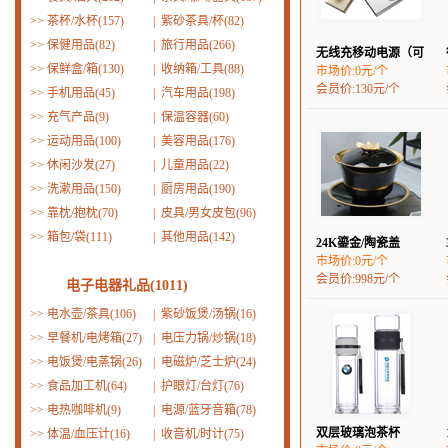
>>
茶杯/水杯(157)
|
紫砂茶具/杯(82)
>>
保健用品(82)
|
旅行用品(266)
无线充移动电源（可
>>
保鲜盒/箱(130)
|
收纳箱/工具(88)
市场价:0元/个
会员价:130元/个
>>
手机用品(45)
|
汽车用品(198)
>>
充气产品(9)
|
保温容器(60)
>>
运动用品(100)
|
美容用品(176)
>>
休闲沙发(27)
|
儿童用品(22)
>>
洗漱用品(150)
|
厨房用品(190)
>>
靠枕/抱枕(70)
|
皮具/男女皮包(96)
>>
箱包/袋(111)
|
其他用品(142)
24K鎏金/陶瓷盖
市场价:0元/个
会员价:998元/个
电子电器礼品(1011)
>>
电水壶/茶具(106)
|
紫砂饭煲/汤锅(16)
>>
早餐机/电烤箱(27)
|
电压力锅/炒锅(18)
>>
电饭煲/电蒸锅(26)
|
电磁炉/芝士炉(24)
>>
食品加工机(64)
|
护眼灯/台灯(76)
>>
电热咖啡机(9)
|
电源/蓝牙音箱(78)
双层玻璃泡茶杯
>>
体温/血压计(16)
|
收音机/时计(75)