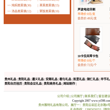
>>
炖焖类菜谱(30)
|
蒸菜类菜谱(15)
声波电动牙刷
>>
汤品类菜谱(12)
|
粥饭类菜谱(10)
市场价:0元/支
会员价:49元/支
10卡位风琴卡包
市场价:0元/个
会员价:72元/个
贵州礼品
|
贵阳礼品
|
遵义礼品
|
安顺礼品
|
都匀礼品
|
凯里礼品
|
铜仁礼品
|
毕节礼
贵阳台历挂历
|
贵阳会议礼品
|
贵阳商务礼品
|
网站制作
|
公司介绍
|
公司展厅
|
联系我们
|
留言建
Copyright 2007 www.yt598.co
贵州雅特礼品有限公司，展厅一：贵阳云岩区北京路8号贵
礼品热线：13985059353（