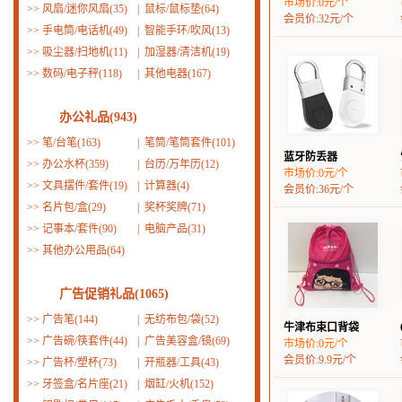
市场价:0元/个
>>
风扇/迷你风扇(35)
|
鼠标/鼠标垫(64)
会员价:32元/个
>>
手电筒/电话机(49)
|
智能手环/吹风(13)
>>
吸尘器/扫地机(11)
|
加湿器/清洁机(19)
>>
数码/电子秤(118)
|
其他电器(167)
办公礼品(943)
>>
笔/台笔(163)
|
笔筒/笔筒套件(101)
蓝牙防丢器
>>
办公水杯(359)
|
台历/万年历(12)
市场价:0元/个
>>
文具摆件/套件(19)
|
计算器(4)
会员价:36元/个
>>
名片包/盒(29)
|
奖杯奖牌(71)
>>
记事本/套件(90)
|
电脑产品(31)
>>
其他办公用品(64)
广告促销礼品(1065)
>>
广告笔(144)
|
无纺布包/袋(52)
牛津布束口背袋
>>
广告碗/筷套件(44)
|
广告美容盒/镜(69)
市场价:0元/个
会员价:9.9元/个
>>
广告杯/塑杯(73)
|
开瓶器/工具(43)
>>
牙签盒/名片座(21)
|
烟缸/火机(152)