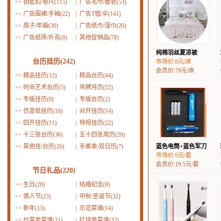
>>
钥匙扣/卷尺(115)
|
广告毛巾/香皂(53)
>>
广告围裙/手袖(22)
|
广告T恤/伞(141)
>>
扇子/年画(30)
|
广告纸巾/湿巾(20)
>>
广告纸砖/扑克(8)
|
其他促销品(78)
纯棉羽丝夏凉被
台历挂历(242)
市场价:0元/床
会员价:79元/床
>>
精品挂历(12)
|
精品台历(44)
>>
时尚艺术台历(5)
|
吊牌月历(22)
>>
专版挂历(0)
|
专版台历(2)
>>
仿宣纸挂历(10)
|
对开挂历(14)
>>
四开挂历(11)
|
特规挂历(22)
>>
十三张台历(38)
|
五十四张周历(29)
>>
其他挂/台历(26)
|
手撕单/双日历(7)
蓝色电筒+蓝色军刀
市场价:0元/套
会员价:19.5元/套
节日礼品(220)
>>
生日(20)
|
结婚纪念(8)
>>
情人节(23)
|
中秋/圣诞节(32)
>>
新年(13)
|
示范菜谱(14)
>>
炒菜类菜谱(11)
|
红烧类菜谱(32)