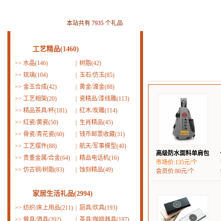
本站共有
7935
个礼品
工艺精品(1460)
>>
水晶(146)
|
树脂(42)
>>
琉璃(104)
|
玉石/仿玉(85)
>>
金玉合成(42)
|
黄金/渡金(88)
>>
工艺相架(20)
|
瓷精品/漆线雕(113)
>>
精品茶具/杯(181)
|
红木/炭雕(114)
>>
红瓷/黄瓷(50)
|
生肖精品(45)
>>
骨瓷/青花瓷(60)
|
钱币邮票收藏(31)
>>
工艺摆件(88)
|
航天/军事模型(40)
高级防水面料单肩包
>>
贵重金属/合金(64)
|
精品电话机(16)
市场价:135元/个
>>
仿古铜/树脂(83)
|
蚀刻精品(49)
会员价:80元/个
家居生活礼品(2994)
>>
纺织/床上用品(211)
|
厨具/炊具(193)
>>
餐具/酒具(202)
|
茶具/咖啡器具(187)