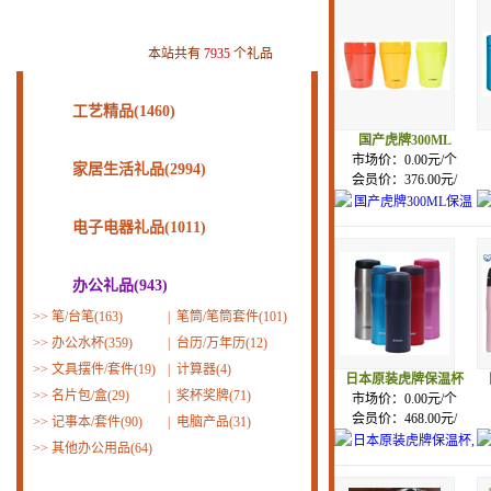
本站共有
7935
个礼品
工艺精品(1460)
国产虎牌300ML
市场价：0.00元/个
家居生活礼品(2994)
会员价：376.00元/
电子电器礼品(1011)
办公礼品(943)
>>
笔/台笔(163)
|
笔筒/笔筒套件(101)
>>
办公水杯(359)
|
台历/万年历(12)
>>
文具摆件/套件(19)
|
计算器(4)
日本原装虎牌保温杯
>>
名片包/盒(29)
|
奖杯奖牌(71)
市场价：0.00元/个
会员价：468.00元/
>>
记事本/套件(90)
|
电脑产品(31)
>>
其他办公用品(64)