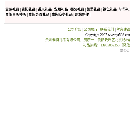
贵州礼品
|
贵阳礼品
|
遵义礼品
|
安顺礼品
|
都匀礼品
|
凯里礼品
|
铜仁礼品
|
毕节礼
贵阳台历挂历
|
贵阳会议礼品
|
贵阳商务礼品
|
网站制作
|
公司介绍
|
公司展厅
|
联系我们
|
留言建
Copyright 2007 www.yt598.co
贵州雅特礼品有限公司，展厅一：贵阳云岩区北京路8号贵
礼品热线：13985059353（
贵公网安