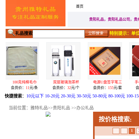
首页
家居生活礼品
广告促
贵阳礼品，贵阳礼品公司，贵
礼品搜索
特别提示：单位
克纯棉毛巾
双层玻璃泡茶杯
电源U盘签字笔三
手机二用U盘签
：
11
元/条
会员价：
32
元/个
会员价：
155
元/套
会员价：
68
元/套
快捷搜索
：
10元以下
10-20元
20-30元
30-50元
50-80元
80-100元
100-1
当前位置：
雅特礼品
>>
贵阳礼品
>>
办公礼品
按价格搜索:
1