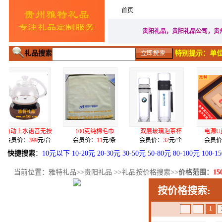
首页
家居生活礼品
广告促
贵阳礼品，贵阳礼品公司，贵
礼品搜索
特别提示：单位
音无按
100克纯棉毛巾
双层玻璃泡茶杯
电源U盘签字笔三
9
元/台
会员价：
11
元/条
会员价：
32
元/个
会员价：
155
元/套
快捷搜索
：
10元以下
10-20元
20-30元
30-50元
50-80元
80-100元
100-1
当前位置：
雅特礼品
>>
贵阳礼品
>>礼品按价格搜索>>
价格范围：
15
按价格搜索:
1