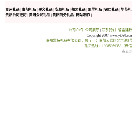
贵州礼品
|
贵阳礼品
|
遵义礼品
|
安顺礼品
|
都匀礼品
|
凯里礼品
|
铜仁礼品
|
毕节礼
贵阳台历挂历
|
贵阳会议礼品
|
贵阳商务礼品
|
网站制作
|
公司介绍
|
公司展厅
|
联系我们
|
留言建
Copyright 2007 www.yt598.co
贵州雅特礼品有限公司，展厅一：贵阳云岩区北京路8号贵
礼品热线：13985059353（
贵公网安