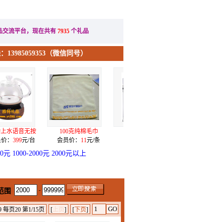
办公礼品
节日礼品
品交流平台，现在共有
7935
个礼品
13985059353（微信同号）
100克纯棉毛巾
双层玻璃泡茶杯
电源U盘签字笔三
手机
会员价：
11
元/条
会员价：
32
元/个
会员价：
155
元/套
会员
00元
1000-2000元
2000元以上
-
范围
 每页20 第1/15页
[
上页
]
[
下页
]