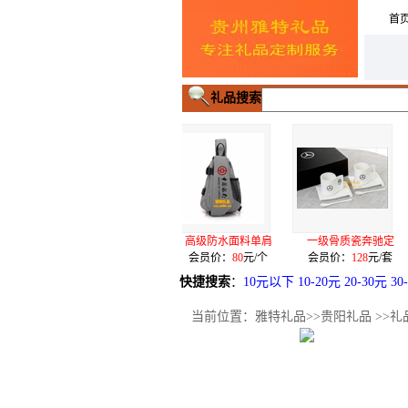
首
礼品搜索
高级防水面料单肩
一级骨质瓷奔驰定
不锈钢真空烤
会员价：
80
元/个
会员价：
128
元/套
会员价：
28
快捷搜索
：
10元以下
10-20元
20-30元
30
当前位置：
雅特礼品
>>
贵阳礼品
>>礼