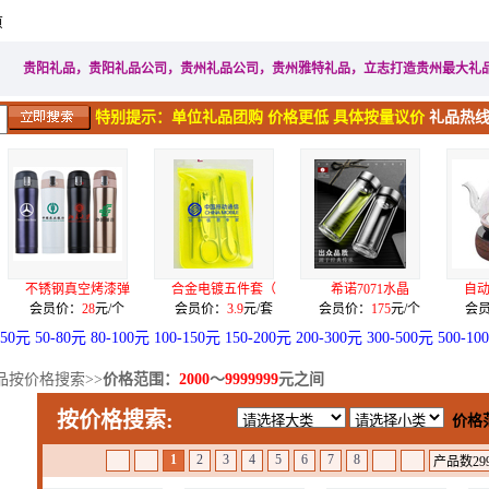
页
家居生活礼品
广告促销礼品
电子电器礼品
工艺礼品
贵阳礼品，贵阳礼品公司，贵州礼品公司，贵州雅特礼品，立志打造贵州最大礼
特别提示：单位礼品团购 价格更低 具体按量议价
礼品热线：
漆弹
合金电镀五件套（
希诺7071水晶
自动上水语音无按
元/个
会员价：
3.9
元/套
会员价：
175
元/个
会员价：
399
元/台
-50元
50-80元
80-100元
100-150元
150-200元
200-300元
300-500元
500-10
品按价格搜索>>
价格范围：
2000
～
9999999
元之间
按价格搜索:
价格
1
2
3
4
5
6
7
8
产品数299