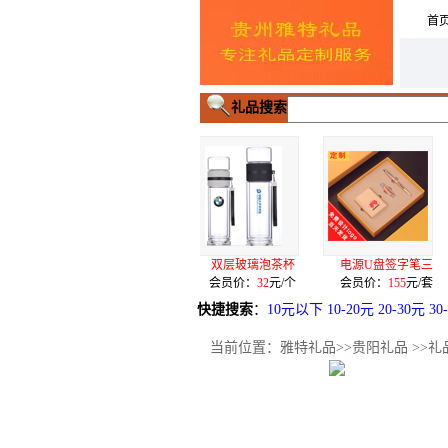
首
礼品搜索
00克纯棉毛巾
双层玻璃泡茶杯
电源U盘签字笔三
手机二用U
员价：
11
元/条
会员价：
32
元/个
会员价：
155
元/套
会员价：
68
快捷搜索
：
10元以下
10-20元
20-30元
30
当前位置：
雅特礼品
>>
贵阳礼品
>>礼