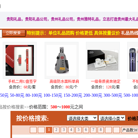
页
家居生活礼品
广告促销礼品
电子电器礼品
工艺礼品
贵阳礼品，贵阳礼品公司，贵州礼品公司，贵州雅特礼品，立志打造贵州最大礼
特别提示：单位礼品团购 价格更低 具体按量议价
礼品热线：
盘签字
高级防水面料单肩
一级骨质瓷奔驰定
不锈钢真空烤漆弹
元/套
会员价：
80
元/个
会员价：
128
元/套
会员价：
28
元/个
-50元
50-80元
80-100元
100-150元
150-200元
200-300元
300-500元
500-10
品按价格搜索>>
价格范围：
500
～
1000
元之间
按价格搜索:
价格
1
2
3
4
5
6
7
8
产品数597