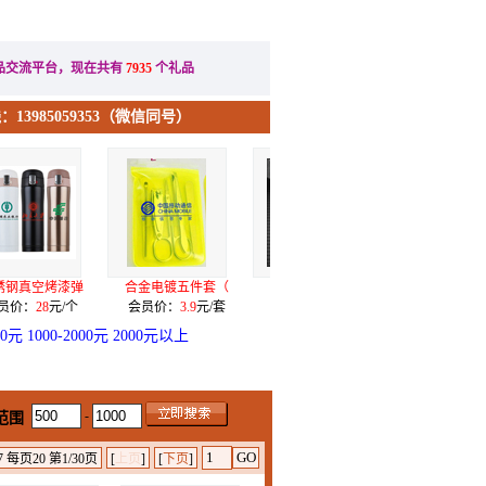
办公礼品
节日礼品
品交流平台，现在共有
7935
个礼品
13985059353（微信同号）
合金电镀五件套（
希诺7071水晶
自动上水语音无按
1
会员价：
3.9
元/套
会员价：
175
元/个
会员价：
399
元/台
会
00元
1000-2000元
2000元以上
-
范围
 每页20 第1/30页
[
上页
]
[
下页
]