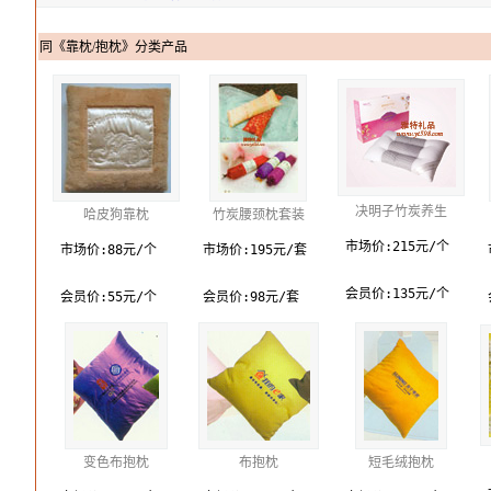
同《靠枕/抱枕》分类产品
决明子竹炭养生
哈皮狗靠枕
竹炭腰颈枕套装
市场价:215元/个
市场价:88元/个
市场价:195元/套
会员价:135元/个
会员价:55元/个
会员价:98元/套
变色布抱枕
布抱枕
短毛绒抱枕