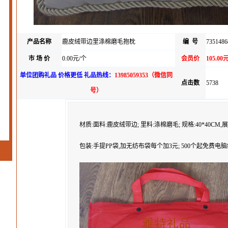
产品名称
鹿皮绒带边里涤棉磨毛抱枕
编 号
7351486
市 场 价
0.00元/个
会员价
105.00
单位团购礼品 价格更低 礼品热线：
13985059353（微信同
点击数
5738
号）
材质:面料:鹿皮绒带边;
里料:涤棉磨毛;
规格:40*40CM,展
包装:手提PP袋,加无纺布袋每个加3元;
500个起免费电脑