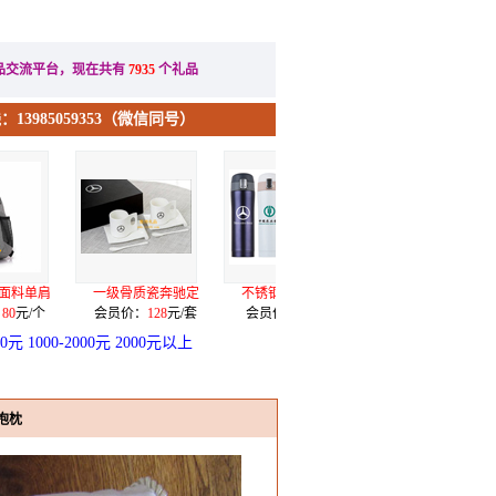
办公礼品
节日礼品
品交流平台，现在共有
7935
个礼品
13985059353（微信同号）
定
不锈钢真空烤漆弹
合金电镀五件套（
希诺7071水晶
套
会员价：
28
元/个
会员价：
3.9
元/套
会员价：
175
元/个
00元
1000-2000元
2000元以上
抱枕