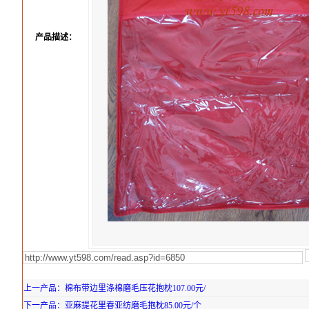
产品描述：
上一产品：棉布带边里涤棉磨毛压花抱枕107.00元/
下一产品：亚麻提花里春亚纺磨毛抱枕85.00元/个