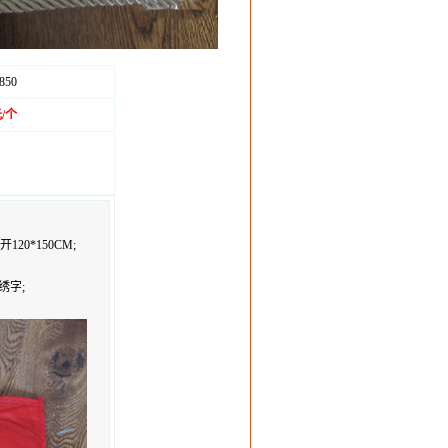
850
元/个
开120*150CM;
绣字;