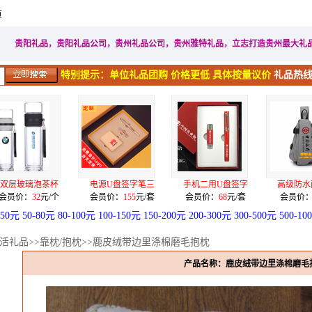
页
家居生活礼品
广告促销礼品
电子电器礼品
工艺礼品
贵阳礼品，贵阳礼品公司，贵州礼品公司，贵州雅特礼品，立志打造贵州最大礼
特别提示：单位礼品团购 价格更低 具体按量议价
礼品热线：
盘签字笔三
手机二用U盘签字
高级防水面料单肩
一级骨质瓷奔驰
：
155
元/套
会员价：
68
元/套
会员价：
80
元/个
会员价：
128
元/
-50元
50-80元
80-100元
100-150元
150-200元
200-300元
300-500元
500-10
活礼品
>>
靠枕/抱枕
>>鹿皮绒带边里涤棉磨毛抱枕
产品名称：鹿皮绒带边里涤棉磨毛