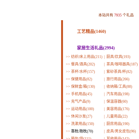
本站共有
7935
个礼品
工艺精品(1460)
家居生活礼品(2994)
>>
纺织/床上用品(211)
|
厨具/炊具(193)
>>
餐具/酒具(202)
|
茶具/咖啡器具(187)
>>
茶杯/水杯(157)
|
紫砂茶具/杯(82)
>>
保健用品(82)
|
旅行用品(266)
>>
保鲜盒/箱(130)
|
收纳箱/工具(88)
>>
手机用品(45)
|
汽车用品(198)
>>
充气产品(9)
|
保温容器(60)
>>
运动用品(100)
|
美容用品(176)
>>
休闲沙发(27)
|
儿童用品(22)
>>
洗漱用品(150)
|
厨房用品(190)
>>
靠枕/抱枕(70)
|
皮具/男女皮包(96)
>>
箱包/袋(111)
|
其他用品(142)