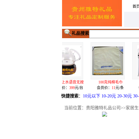
首
礼品搜索
自动上水语音无按
100克纯棉毛巾
双层玻璃泡茶杯
电源U
会员价：
399
元/台
会员价：
11
元/条
会员价：
32
元/个
会员价
快捷搜索
：
10元以下
10-20元
20-30元
30
当前位置：
贵阳雅特礼品公司
>>
家居生