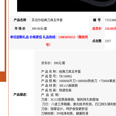
产品名称
苏泊尔经典刀具五件套
编 号
7355388
市 场 价
399.00元/套
会员价
210.00
单位团购礼品 价格更低 礼品热线：
13985059353（微信同
点击数
3357
号）
京东价：399元/套
产 品 名 称：经典刀具五件套
产 品 型 号：TK1608Q
产 品 规 格：160MM片刀+180MM熟食刀 +75MM
产 品 材 质：30Cr13高碳钢
产 品 包 装：快递包装
产品描述：
产 品 说 明：
刀身：3Cr13优质高碳钢，锋利持久耐腐蚀
刀刃：八道工序精磨，激光技术检测，刃口持久锋利
刀劲：指撑设计，呵护食指更舒适
刀柄材质：PP纯净材质，健康防滑