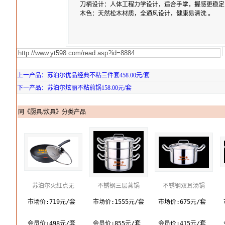
刀柄设计：人体工程力学设计，适合手掌，握感更稳
木色：天然松木材质，全通风设计，健康易清洗 。
上一产品：苏泊尔优品经典不粘三件套458.00元/套
下一产品：苏泊尔炫丽不粘煎锅158.00元/套
同《厨具/炊具》分类产品
苏泊尔火红点无
不锈钢三层蒸锅
不锈钢双耳汤锅
市场价:719元/套
市场价:1555元/套
市场价:675元/套
会员价:498元/套
会员价:855元/套
会员价:415元/套