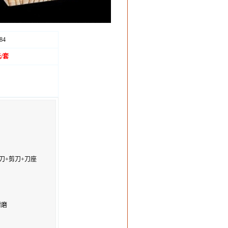
84
元/套
果皮刀+剪刀+刀座
耐磨