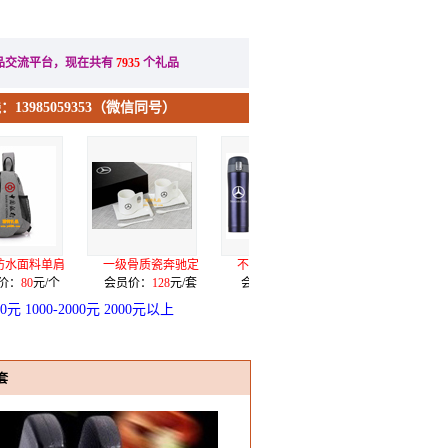
办公礼品
节日礼品
品交流平台，现在共有
7935
个礼品
13985059353（微信同号）
骨质瓷奔驰定
不锈钢真空烤漆弹
合金电镀五件套（
希诺7071水
价：
128
元/套
会员价：
28
元/个
会员价：
3.9
元/套
会员价：
175
元
00元
1000-2000元
2000元以上
套