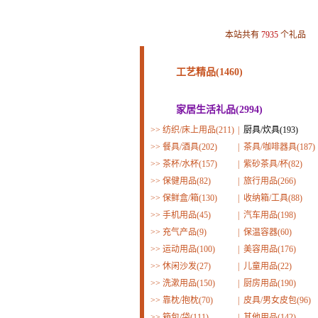
本站共有
7935
个礼品
工艺精品(1460)
家居生活礼品(2994)
>>
纺织/床上用品(211)
|
厨具/炊具(193)
>>
餐具/酒具(202)
|
茶具/咖啡器具(187)
>>
茶杯/水杯(157)
|
紫砂茶具/杯(82)
>>
保健用品(82)
|
旅行用品(266)
>>
保鲜盒/箱(130)
|
收纳箱/工具(88)
>>
手机用品(45)
|
汽车用品(198)
>>
充气产品(9)
|
保温容器(60)
>>
运动用品(100)
|
美容用品(176)
>>
休闲沙发(27)
|
儿童用品(22)
>>
洗漱用品(150)
|
厨房用品(190)
>>
靠枕/抱枕(70)
|
皮具/男女皮包(96)
>>
箱包/袋(111)
|
其他用品(142)