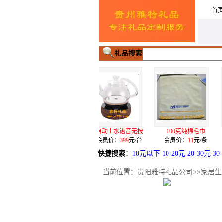
首
礼品搜索
晶
自动上水语音无按
100克纯棉毛巾
双层玻璃泡茶杯
/个
会员价：
399
元/台
会员价：
11
元/条
会员价：
32
元/个
快捷搜索
：
10元以下
10-20元
20-30元
30
当前位置：
贵阳雅特礼品公司
>>
家居生