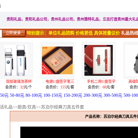
页
家居生活礼品
广告促销礼品
电子电器礼品
工艺礼品
贵阳礼品，贵阳礼品公司，贵州礼品公司，贵州雅特礼品，立志打造贵州最大礼
特别提示：单位礼品团购 价格更低 具体按量议价
礼品热线：
电源U盘签字笔三
手机二用U盘签字
高级防水面料单肩
一级
会员价：
155
元/套
会员价：
68
元/套
会员价：
80
元/个
会员
-50元
50-80元
80-100元
100-150元
150-200元
200-300元
300-500元
500-10
活礼品
>>
厨具/炊具
>>苏泊尔经典刀具五件套
产品名称：苏泊尔经典刀具五件