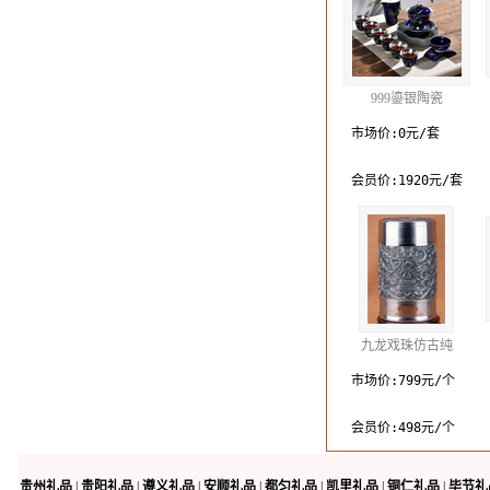
999鎏银陶瓷
市场价:0元/套
会员价:1920元/套
九龙戏珠仿古纯
市场价:799元/个
会员价:498元/个
贵州礼品
|
贵阳礼品
|
遵义礼品
|
安顺礼品
|
都匀礼品
|
凯里礼品
|
铜仁礼品
|
毕节礼