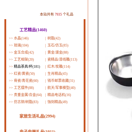
本站共有
7935
个礼品
工艺精品(1460)
>>
水晶(146)
|
树脂(42)
>>
琉璃(104)
|
玉石/仿玉(85)
>>
金玉合成(42)
|
黄金/渡金(88)
>>
工艺相架(20)
|
瓷精品/漆线雕(113)
>>
精品茶具/杯(181)
|
红木/炭雕(114)
>>
红瓷/黄瓷(50)
|
生肖精品(45)
>>
骨瓷/青花瓷(60)
|
钱币邮票收藏(31)
>>
工艺摆件(88)
|
航天/军事模型(40)
>>
贵重金属/合金(64)
|
精品电话机(16)
>>
仿古铜/树脂(83)
|
蚀刻精品(49)
家居生活礼品(2994)
电子电器礼品(1011)