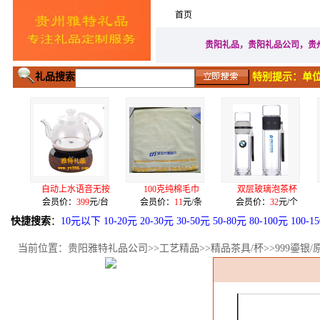
首页
家居生活礼品
广告促
贵阳礼品，贵阳礼品公司，贵
礼品搜索
特别提示：单位
动上水语音无按
100克纯棉毛巾
双层玻璃泡茶杯
电源U盘签
员价：
399
元/台
会员价：
11
元/条
会员价：
32
元/个
会员价：
15
快捷搜索
：
10元以下
10-20元
20-30元
30-50元
50-80元
80-100元
100-1
当前位置：
贵阳雅特礼品公司
>>
工艺精品
>>
精品茶具/杯
>>999鎏