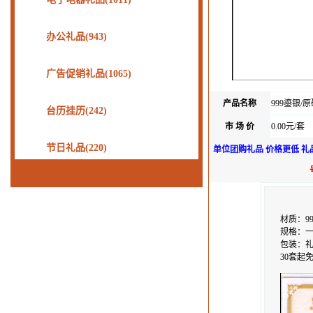
办公礼品(943)
广告促销礼品(1065)
产品名称
999鎏银
台历挂历(242)
市 场 价
0.00元/套
节日礼品(220)
单位团购礼品 价格更低 礼
材质：9
规格：一
包装：
30套起