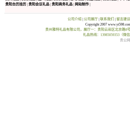
贵阳台历挂历
|
贵阳会议礼品
|
贵阳商务礼品
|
网站制作
|
公司介绍
|
公司展厅
|
联系我们
|
留言建
Copyright 2007 www.yt598.co
贵州雅特礼品有限公司，展厅一：贵阳云岩区北京路8号贵
礼品热线：13985059353（
贵公网安