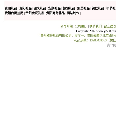
贵州礼品
|
贵阳礼品
|
遵义礼品
|
安顺礼品
|
都匀礼品
|
凯里礼品
|
铜仁礼品
|
毕节礼
贵阳台历挂历
|
贵阳会议礼品
|
贵阳商务礼品
|
网站制作
|
公司介绍
|
公司展厅
|
联系我们
|
留言建
Copyright 2007 www.yt598.co
贵州雅特礼品有限公司，展厅一：贵阳云岩区北京路8号贵
礼品热线：13985059353（
贵公网安