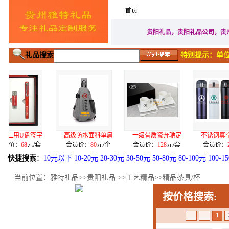
首页
家居生活礼品
广告促
贵阳礼品，贵阳礼品公司，贵
礼品搜索
特别提示：单位
字
高级防水面料单肩
一级骨质瓷奔驰定
不锈钢真空烤漆弹
套
会员价：
80
元/个
会员价：
128
元/套
会员价：
28
元/个
快捷搜索
：
10元以下
10-20元
20-30元
30-50元
50-80元
80-100元
100-1
当前位置：
雅特礼品
>>
贵阳礼品
>>
工艺精品
>>
精品茶具/杯
按价格搜索:
1