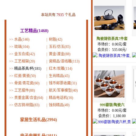
本站共有
7935
个礼品
工艺精品(1460)
陶瓷铸铁茶具7件套
>>
水晶(146)
|
树脂(42)
市场价：0.00元/套
>>
琉璃(104)
|
玉石/仿玉(85)
会员价：535.00元/
>>
金玉合成(42)
|
黄金/渡金(88)
>>
工艺相架(20)
|
瓷精品/漆线雕(113)
>>
精品茶具/杯(181)
|
红木/炭雕(114)
>>
红瓷/黄瓷(50)
|
生肖精品(45)
>>
骨瓷/青花瓷(60)
|
钱币邮票收藏(31)
>>
工艺摆件(88)
|
航天/军事模型(40)
>>
贵重金属/合金(64)
|
精品电话机(16)
>>
仿古铜/树脂(83)
|
蚀刻精品(49)
999鎏银/陶瓷六
市场价：0.00元/套
会员价：1,180.00
家居生活礼品(2994)
电子电器礼品(1011)