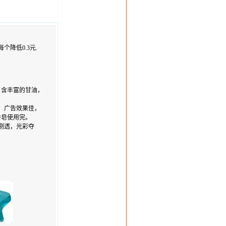
个降低0.3元.
，含丰富的甘油，
， 广告效果佳，
香皂使用完。
莹剔透，光彩夺