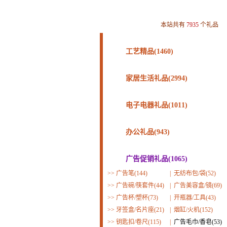
本站共有
7935
个礼品
工艺精品(1460)
家居生活礼品(2994)
电子电器礼品(1011)
办公礼品(943)
广告促销礼品(1065)
>>
广告笔(144)
|
无纺布包/袋(52)
>>
广告碗/筷套件(44)
|
广告美容盒/镜(69)
>>
广告杯/塑杯(73)
|
开瓶器/工具(43)
>>
牙签盒/名片座(21)
|
烟缸/火机(152)
>>
钥匙扣/卷尺(115)
|
广告毛巾/香皂(53)