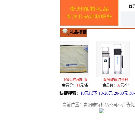
首
礼品搜索
无按
100克纯棉毛巾
双层玻璃泡茶杯
电源U盘签字笔三
/台
会员价：
11
元/条
会员价：
32
元/个
会员价：
155
元/套
快捷搜索
：
10元以下
10-20元
20-30元
30
当前位置：
贵阳雅特礼品公司
>>
广告促