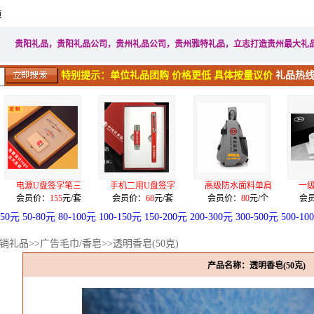
页
家居生活礼品
广告促销礼品
电子电器礼品
工艺礼品
贵阳礼品，贵阳礼品公司，贵州礼品公司，贵州雅特礼品，立志打造贵州最大礼
特别提示：单位礼品团购 价格更低 具体按量议价
礼品热线：
手机二用U盘签字
高级防水面料单肩
一级骨质瓷奔驰定
不锈
会员价：
68
元/套
会员价：
80
元/个
会员价：
128
元/套
会员
-50元
50-80元
80-100元
100-150元
150-200元
200-300元
300-500元
500-10
销礼品
>>
广告毛巾/香皂
>>透明香皂(50克)
产品名称：透明香皂(50克)