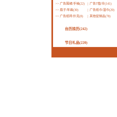
>>
广告围裙/手袖(22)
|
广告T恤/伞(141)
>>
扇子/年画(30)
|
广告纸巾/湿巾(20)
>>
广告纸砖/扑克(8)
|
其他促销品(78)
台历挂历(242)
节日礼品(220)