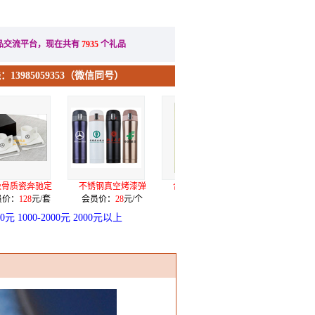
办公礼品
节日礼品
品交流平台，现在共有
7935
个礼品
13985059353（微信同号）
钢真空烤漆弹
合金电镀五件套（
希诺7071水晶
自动上水语音
价：
28
元/个
会员价：
3.9
元/套
会员价：
175
元/个
会员价：
399
元
00元
1000-2000元
2000元以上