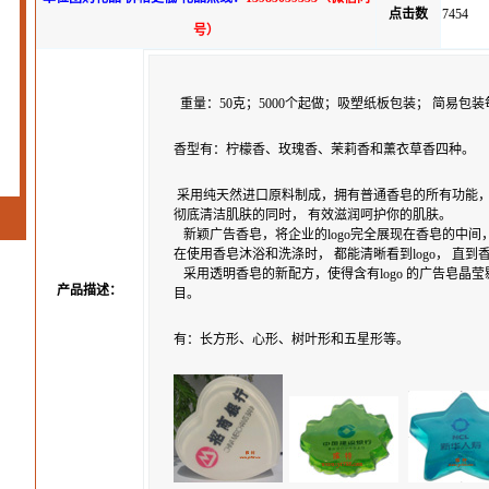
点击数
7454
号）
重量：50克；5000个起做；吸塑纸板包装；
简易包装每
香型有：柠檬香、玫瑰香、茉莉香和薰衣草香四种。
采用纯天然进口原料制成，拥有普通香皂的所有功能
彻底清洁肌肤的同时， 有效滋润呵护你的肌肤。
新颖广告香皂，将企业的logo完全展现在香皂的中间
在使用香皂沐浴和洗涤时， 都能清晰看到logo， 直到
采用透明香皂的新配方，使得含有logo 的广告皂晶
产品描述：
目。
有：长方形、心形、树叶形和五星形等。