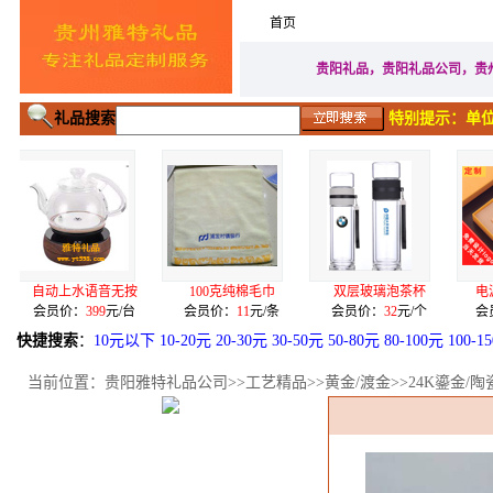
首页
家居生活礼品
广告促
贵阳礼品，贵阳礼品公司，贵
礼品搜索
特别提示：单位
水语音无按
100克纯棉毛巾
双层玻璃泡茶杯
电源U盘签字笔
：
399
元/台
会员价：
11
元/条
会员价：
32
元/个
会员价：
155
元
快捷搜索
：
10元以下
10-20元
20-30元
30-50元
50-80元
80-100元
100-1
当前位置：
贵阳雅特礼品公司
>>
工艺精品
>>
黄金/渡金
>>24K鎏金/