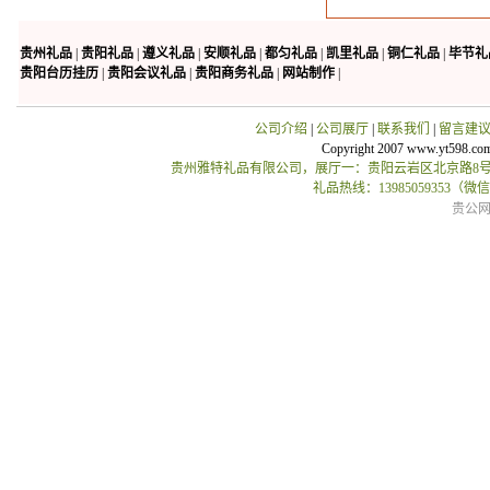
贵州礼品
|
贵阳礼品
|
遵义礼品
|
安顺礼品
|
都匀礼品
|
凯里礼品
|
铜仁礼品
|
毕节礼
贵阳台历挂历
|
贵阳会议礼品
|
贵阳商务礼品
|
网站制作
|
公司介绍
|
公司展厅
|
联系我们
|
留言建
Copyright 2007 www.yt598.co
贵州雅特礼品有限公司，展厅一：贵阳云岩区北京路8号贵
礼品热线：13985059353（
贵公网安