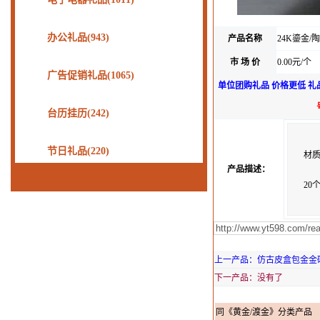
办公礼品(943)
产品名称
24K鎏金/
市 场 价
0.00元/个
广告促销礼品(1065)
单位团购礼品 价格更低 礼
台历挂历(242)
节日礼品(220)
材
产品描述：
20
上一产品：仿古皮盒包金金砖69
下一产品：没有了
同《黄金/渡金》分类产品