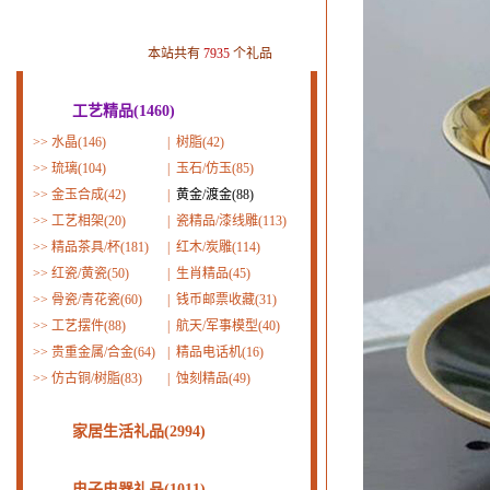
本站共有
7935
个礼品
工艺精品(1460)
>>
水晶(146)
|
树脂(42)
>>
琉璃(104)
|
玉石/仿玉(85)
>>
金玉合成(42)
|
黄金/渡金(88)
>>
工艺相架(20)
|
瓷精品/漆线雕(113)
>>
精品茶具/杯(181)
|
红木/炭雕(114)
>>
红瓷/黄瓷(50)
|
生肖精品(45)
>>
骨瓷/青花瓷(60)
|
钱币邮票收藏(31)
>>
工艺摆件(88)
|
航天/军事模型(40)
>>
贵重金属/合金(64)
|
精品电话机(16)
>>
仿古铜/树脂(83)
|
蚀刻精品(49)
家居生活礼品(2994)
电子电器礼品(1011)